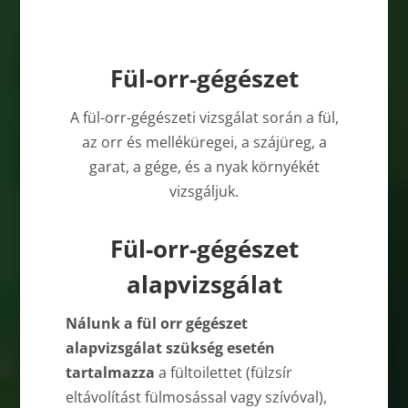
Fül-orr-gégészet
A fül-orr-gégészeti vizsgálat során a fül,
az orr és melléküregei, a szájüreg, a
garat, a gége, és a nyak környékét
vizsgáljuk.
Fül-orr-gégészet
alapvizsgálat
Nálunk a fül orr gégészet
alapvizsgálat szükség esetén
tartalmazza
a fültoilette­t (fülzsír
eltávolítást fülmosással vagy szívóval),