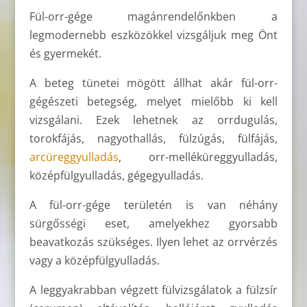
Fül-orr-gége magánrendelőnkben a
legmodernebb eszközökkel vizsgáljuk meg Önt
és gyermekét.
A beteg tünetei mögött állhat akár fül-orr-
gégészeti betegség, melyet mielőbb ki kell
vizsgálani. Ezek lehetnek az orrdugulás,
torokfájás, nagyothallás, fülzúgás, fülfájás,
arcüreggyulladás
, orr-melléküreggyulladás,
középfülgyulladás, gégegyulladás.
A fül-orr-gége területén is van néhány
sürgősségi eset, amelyekhez gyorsabb
beavatkozás szükséges. Ilyen lehet az orrvérzés
vagy a középfülgyulladás.
A leggyakrabban végzett fülvizsgálatok a fülzsír