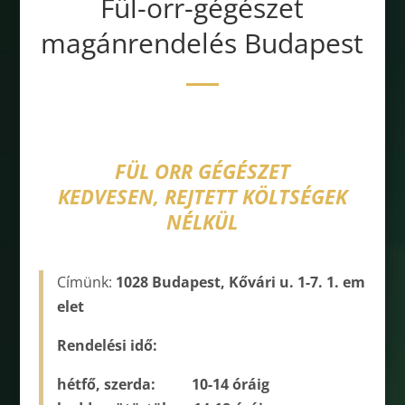
Fül-orr-gégészet
magánrendelés Budapest
FÜL ORR GÉGÉSZET
KEDVESEN, REJTETT KÖLTSÉGEK
NÉLKÜL
Címünk:
1028 Budapest, Kővári u. 1­-7. 1. em
elet
Rendelési idő:
hétfő, szerda: 10­-14 óráig