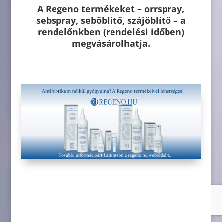
A Regeno termékeket – orrspray,
sebspray, seböblítő, szájöblítő – a
rendelőnkben (rendelési időben)
megvásárolhatja.