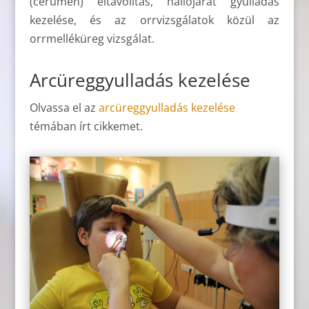
(cerumen) eltávolítás, hallójárat gyulladás
kezelése, és az orrvizsgálatok közül az
orrmelléküreg vizsgálat.
Arcüreggyulladás kezelése
Olvassa el az
arcüreggyulladás kezelése
témában írt cikkemet.