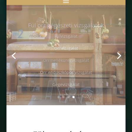
Fül-Orr-Gége Medical
Címünk:
1028 Budapest, Kővári u. 1­-7. 1. e
melet
+36 30 5770771