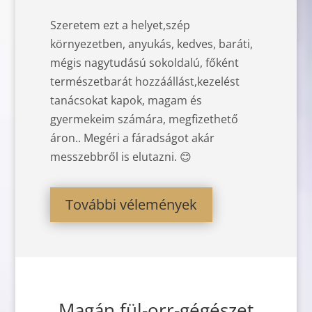
Szeretem ezt a helyet,szép
környezetben, anyukás, kedves, baráti,
mégis nagytudású sokoldalú, főként
természetbarát hozzáállást,kezelést
tanácsokat kapok, magam és
gyermekeim számára, megfizethető
áron.. Megéri a fáradságot akár
messzebbről is elutazni. 😊
További vélemények
Magán fül-orr-gégészet