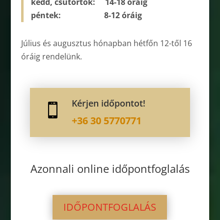
kedd, csütörtök: 14-­18 óráig
péntek: 8-­12 óráig
Július és augusztus hónapban hétfőn 12-től 16
óráig rendelünk.
Kérjen időpontot!

+36 30 5770771
Azonnali online időpontfoglalás
IDŐPONTFOGLALÁS