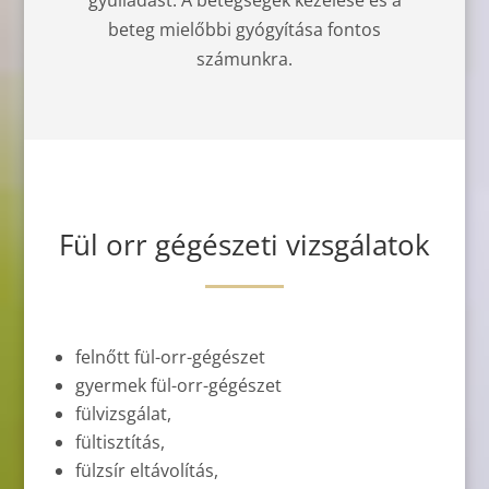
gyulladást. A betegségek kezelése és a
beteg mielőbbi gyógyítása fontos
számunkra.
Fül orr gégészeti vizsgálatok
felnőtt fül-orr-gégészet
gyermek fül-orr-gégészet
fülvizsgálat,
fültisztítás,
fülzsír eltávolítás,