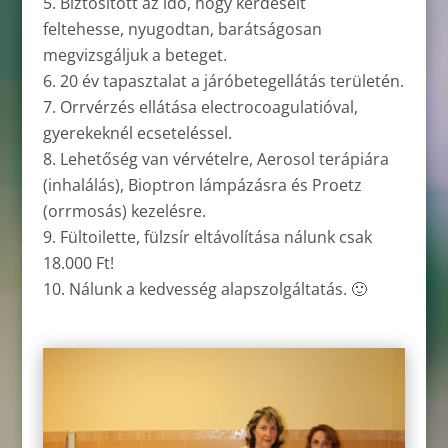
Biztosított az idő, hogy kérdéseit
feltehesse, nyugodtan, barátságosan
megvizsgáljuk a beteget.
20 év tapasztalat a járóbetegellátás területén.
Orrvérzés ellátása electrocoagulatióval,
gyerekeknél ecseteléssel.
Lehetőség van vérvételre, Aerosol terápiára
(inhalálás), Bioptron lámpázásra és Proetz
(orrmosás) kezelésre.
Fültoilette, fülzsír eltávolítása nálunk csak
18.000 Ft!
Nálunk a kedvesség alapszolgáltatás. 🙂