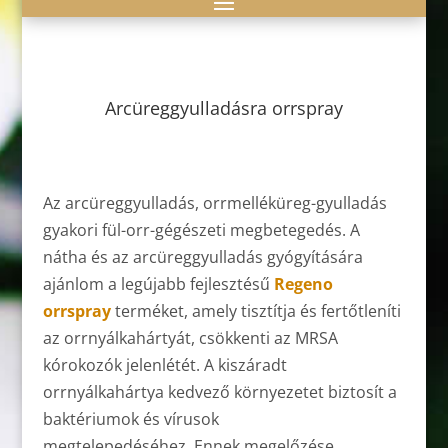
Arcüreggyulladásra orrspray
Az arcüreggyulladás, orrmelléküreg-gyulladás
gyakori fül-orr-gégészeti megbetegedés. A
nátha és az arcüreggyulladás gyógyítására
ajánlom a legújabb fejlesztésű
Regeno
orrspray
terméket, amely tisztítja és fertőtleníti
az orrnyálkahártyát, csökkenti az MRSA
kórokozók jelenlétét. A kiszáradt
orrnyálkahártya kedvező környezetet biztosít a
baktériumok és vírusok
megtelepedéséhez. Ennek megelőzése