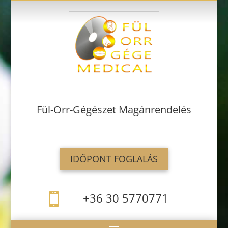
Fül-Orr-Gégészet Magánrendelés
IDŐPONT FOGLALÁS
+36 30 5770771
