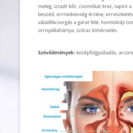
meleg, izzadt bőr, csomókat érez, tapint a
beszéd, orrnedvesség érzése, orrviszketés,
váladékcsorgás a garat felé, homloktáji tomp
orrnyálkahártya, száraz köhécselés.
Szövődmények:
középfülgyulladás, arcür