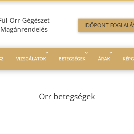
Fül-Orr-Gégészet
IDŐPONT FOGLALÁ
Magánrendelés
SZ
VIZSGÁLATOK
BETEGSÉGEK
ÁRAK
KÉPG
Orr betegségek