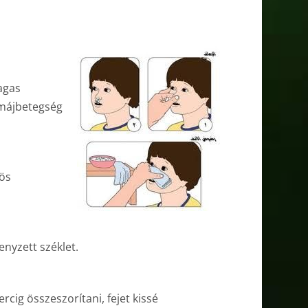
agas
 májbetegség
kös
nyzett széklet.
cig összeszorítani, fejet kissé