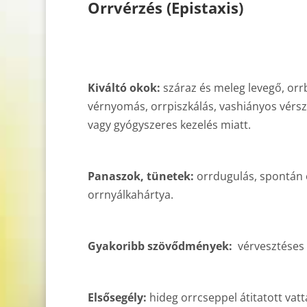
Orrvérzés (Epistaxis)
Kiváltó okok:
száraz és meleg levegő, orrb
vérnyomás, orrpiszkálás, vashiányos vérs
vagy gyógyszeres kezelés miatt.
Panaszok, tünetek:
orrdugulás, spontán or
orrnyálkahártya.
Gyakoribb szövődmények:
vérvesztéses v
Elsősegély:
hideg orrcseppel átitatott vatt