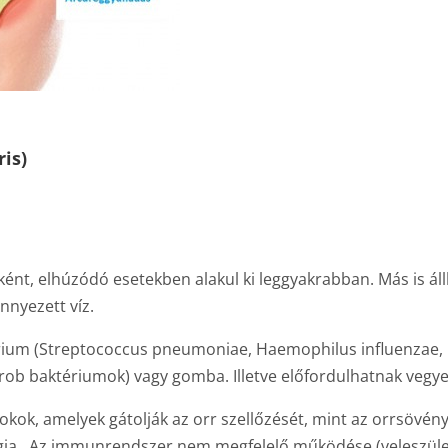
is)
t, elhúzódó esetekben alakul ki leggyakrabban. Más is áll
nnyezett víz.
érium (Streptococcus pneumoniae, Haemophilus influenzae, 
b baktériumok) vagy gomba. Illetve előfordulhatnak vegyes
kok, amelyek gátolják az orr szellőzését, mint az orrsövén
ia . Az immunrendszer nem megfelelő működése (veleszüle