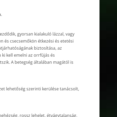
.
zdődik, gyorsan kialakuló lázzal, vagy
en és csecsemőkön étkezési és etetési
tjárhatóságának biztosítása, az
i kell emelni az orrfújás és
szik. A betegség általában magától is
et lehetőség szerinti kerülése tanácsolt,
nehézség, rossz lehelet, étvágytalanság,