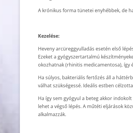
A krónikus forma tünetei enyhébbek, de ha
Kezelése:
Heveny arcüreggyulladás esetén első lépé
Ezeket a gyógyszertartalmú készítményeket
okozhatnak (rhinitis medicamentosa), így é
Ha súlyos, bakteriális fertőzés áll a hátté
válhat szükségessé. Ideális estben célzotta
Ha így sem gyógyul a beteg akkor indokol
lehet a végső lépés. A műtéti eljárások k
alkalmazzák.