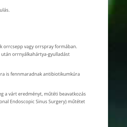
ulás.
ak orrcsepp vagy orrspray formában.
 után orrnyálkahártya-gyulladást
ábbra is fennmaradnak antibiotikumkúra
eg a várt eredményt, műtéti beavatkozás
ional Endoscopic Sinus Surgery) műtétet