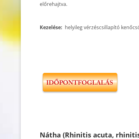
előrehajtva.
Kezelése:
helyileg vérzéscsillapító kenőcs
Nátha (Rhinitis acuta, rhiniti