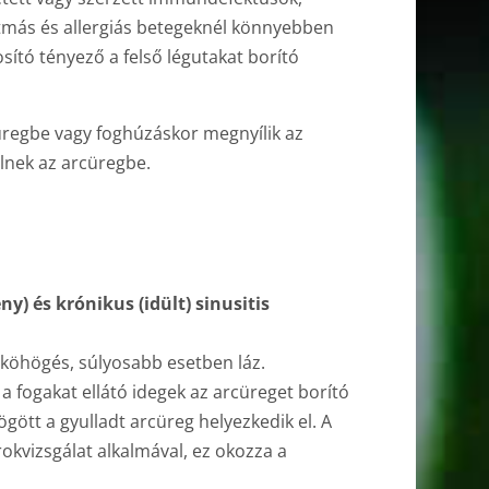
tmás és allergiás betegeknél könnyebben
osító tényező a felső légutakat borító
cüregbe vagy foghúzáskor megnyílik az
lnek az arcüregbe.
ny) és krónikus (idült) sinusitis
t, köhögés, súlyosabb esetben láz.
 a fogakat ellátó idegek az arcüreget borító
gött a gyulladt arcüreg helyezkedik el. A
okvizsgálat alkalmával, ez okozza a