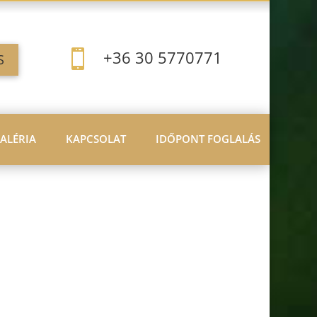
+36 30 5770771

S
ALÉRIA
KAPCSOLAT
IDŐPONT FOGLALÁS