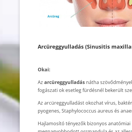
Arcüreggyulladás (Sinusitis maxillar
Okai:
Az
arcüreggyulladás
nátha szövődményekén
fogászati ok esetleg fürdésnél bekerült sze
Az arcüreggyulladást okozhat vírus, bakt
pyogenes, Staphylococcus aureus és anaero
Hajlamosító tényezők bizonyos anatómiai o
megnagyobbodott orrmandula és az allerg