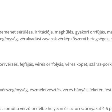
emenet sérülése, irritációja, meghűlés, gyakori orrfújás, m
zegénység, véralvadási zavarok vérképzőszervi betegségek,
rvérzés, fejfájás, véres orrfolyás, véres köpet, száraz-pör
érszegénység, eszméletvesztés, véres hányás, feketén feste
acsomót a vérző orrfélbe helyezni és az orrszárnyakat 4-5 per