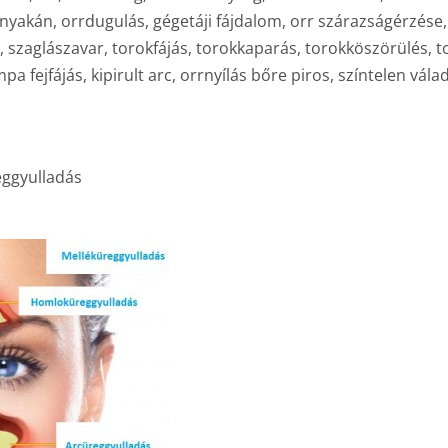
 nyakán, orrdugulás, gégetáji fájdalom, orr szárazságérzése
 szaglászavar, torokfájás, torokkaparás, torokköszörülés, t
a fejfájás, kipirult arc, orrnyílás bőre piros, színtelen vála
eggyulladás