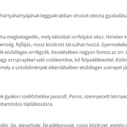
ahártyahártyájának leggyakrabban vírusok okozta gyulladása
ta megbetegedés, mely kétoldali orrfolyást okoz. Hirtelen ke
rtség, fejfájás, rossz közérzet társulhat hozzá. Gyermekek
k elsődleges orrlégzők. Kezelésében nagyon fontos az orr á
y orrspraykkel való csökkentése, bő folyadékbevitel. Külön k
 mely a szövődmények elkerülésében elsődleges szerepet ját
ek gyakori szellőztetése javasolt. Poros, szennyezett környez
vitamindús táplálkozásra.
s, láz, elesettség, fáradékonyság, rossz közérzet, etetési 