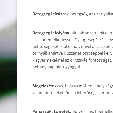
Betegség leírása:
a betegség az orr nyálk
Betegség lefolyása:
általában vírusok okoz
csak hőemelkedéssel. Gyengeségérzés, leve
nehézségeket is okozhat, mivel a csecsemő
orrnyálkahártya duzzanat orrcseppekkel vag
kisgyermekeknél az orrszívás fontosságát,
néhány nap alatt gyógyul.
Megelőzés:
őszi, tavaszi időben a helyiség
valamint törekedjünk a lehetőség szerinti 
Panaszok, tünetek:
borzongás, hőemelkedé