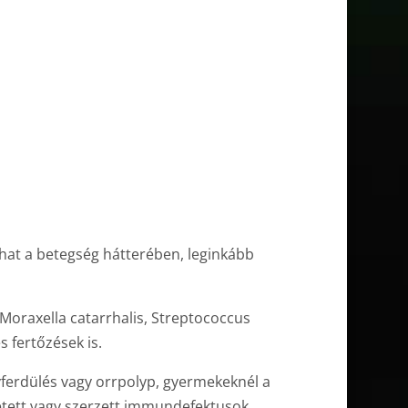
hat a betegség hátterében, leginkább
Moraxella catarrhalis, Streptococcus
 fertőzések is.
yferdülés vagy orrpolyp, gyermekeknél a
tett vagy szerzett immundefektusok,