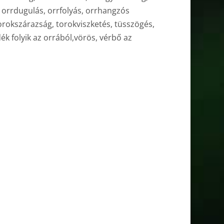
, orrdugulás, orrfolyás, orrhangzós
orokszárazság, torokviszketés, tüsszögés,
dék folyik az orrából,vörös, vérbő az