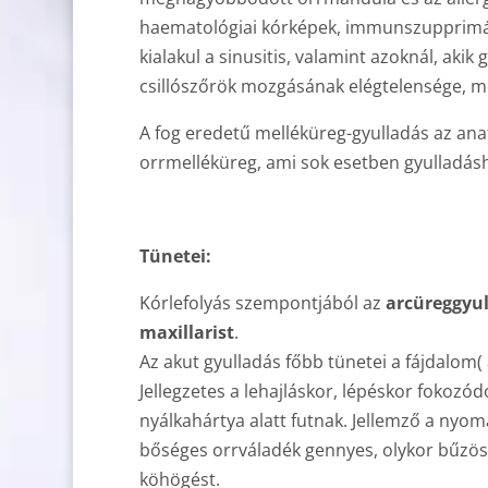
haematológiai kórképek, immunszupprimált
kialakul a sinusitis, valamint azoknál, aki
csillószőrök mozgásának elégtelensége, me
A fog eredetű melléküreg-gyulladás az ana
orrmelléküreg, ami sok esetben gyulladásh
Tünetei:
Kórlefolyás szempontjából az
arcüreggyul
maxillarist
.
Az akut gyulladás főbb tünetei a fájdalom( 
Jellegzetes a lehajláskor, lépéskor fokozód
nyálkahártya alatt futnak. Jellemző a nyom
bőséges orrváladék gennyes, olykor bűzös. 
köhögést.