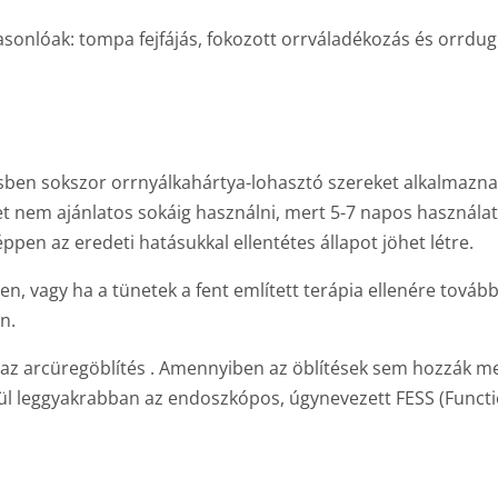
sonlóak: tompa fejfájás, fokozott orrváladékozás és orrdug
sben sokszor orrnyálkahártya-lohasztó szereket alkalmazn
 nem ajánlatos sokáig használni, mert 5-7 napos használat
ppen az eredeti hatásukkal ellentétes állapot jöhet létre.
rben, vagy ha a tünetek a fent említett terápia ellenére tov
n.
t az arcüregöblítés . Amennyiben az öblítések sem hozzák m
özül leggyakrabban az endoszkópos, úgynevezett FESS (Funct