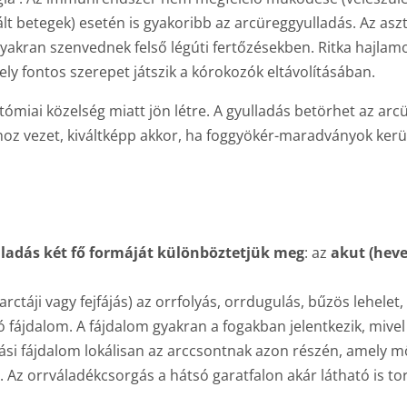
 betegek) esetén is gyakoribb az arcüreggyulladás. Az asz
k gyakran szenvednek felső légúti fertőzésekben. Ritka hajlam
ly fontos szerepet játszik a kórokozók eltávolításában.
tómiai közelség miatt jön létre. A gyulladás betörhet az ar
oz vezet, kiváltképp akkor, ha foggyökér-maradványok kerü
ladás két fő formáját különböztetjük meg
: az
akut (heve
arctáji vagy fejfájás) az orrfolyás, orrdugulás, bűzös lehele
ó fájdalom. A fájdalom gyakran a fogakban jelentkezik, mivel
ási fájdalom lokálisan az arccsontnak azon részén, amely mö
Az orrváladékcsorgás a hátsó garatfalon akár látható is tor