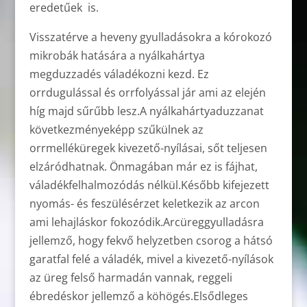
eredetűek is.
Visszatérve a heveny gyulladásokra a kórokozó
mikrobák hatására a nyálkahártya
megduzzadés váladékozni kezd. Ez
orrdugulással és orrfolyással jár ami az elején
híg majd sűrűbb lesz.A nyálkahártyaduzzanat
következményeképp szűkülnek az
orrmelléküregek kivezető-nyílásai, sőt teljesen
elzáródhatnak. Önmagában már ez is fájhat,
váladékfelhalmozódás nélkül.Később kifejezett
nyomás- és feszülésérzet keletkezik az arcon
ami lehajláskor fokozódik.Arcüreggyulladásra
jellemző, hogy fekvő helyzetben csorog a hátsó
garatfal felé a váladék, mivel a kivezető-nyílások
az üreg felső harmadán vannak, reggeli
ébredéskor jellemző a köhögés.Elsődleges