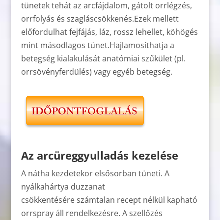
tünetek tehát az arcfájdalom, gátolt orrlégzés,
orrfolyás és szagláscsökkenés.Ezek mellett
előfordulhat fejfájás, láz, rossz lehellet, köhögés
mint másodlagos tünet.Hajlamosíthatja a
betegség kialakulását anatómiai szűkület (pl.
orrsövényferdülés) vagy egyéb betegség.
Az arcüreggyulladás kezelése
A nátha kezdetekor elsősorban tüneti. A
nyálkahártya duzzanat
csökkentésére számtalan recept nélkül kapható
orrspray áll rendelkezésre. A szellőzés