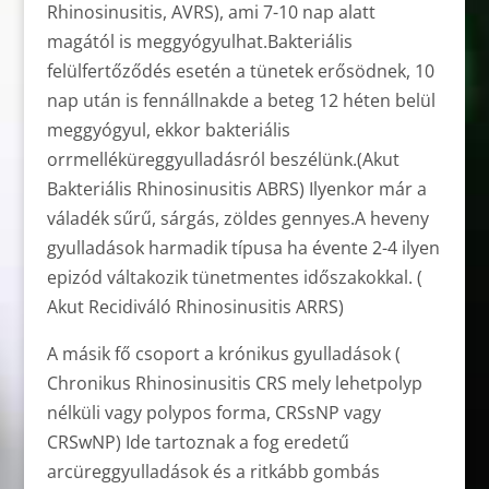
Rhinosinusitis, AVRS), ami 7-10 nap alatt
magától is meggyógyulhat.Bakteriális
felülfertőződés esetén a tünetek erősödnek, 10
nap után is fennállnakde a beteg 12 héten belül
meggyógyul, ekkor bakteriális
orrmelléküreggyulladásról beszélünk.(Akut
Bakteriális Rhinosinusitis ABRS) Ilyenkor már a
váladék sűrű, sárgás, zöldes gennyes.A heveny
gyulladások harmadik típusa ha évente 2-4 ilyen
epizód váltakozik tünetmentes időszakokkal. (
Akut Recidiváló Rhinosinusitis ARRS)
A másik fő csoport a krónikus gyulladások (
Chronikus Rhinosinusitis CRS mely lehetpolyp
nélküli vagy polypos forma, CRSsNP vagy
CRSwNP) Ide tartoznak a fog eredetű
arcüreggyulladások és a ritkább gombás