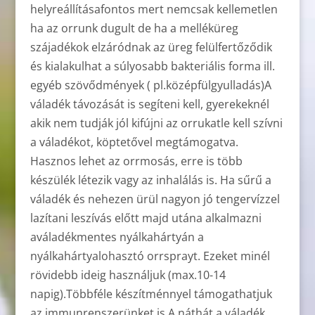
helyreállításafontos mert nemcsak kellemetlen
ha az orrunk dugult de ha a melléküreg
szájadékok elzáródnak az üreg felülfertőződik
és kialakulhat a súlyosabb bakteriális forma ill.
egyéb szövődmények ( pl.középfülgyulladás)A
váladék távozását is segíteni kell, gyerekeknél
akik nem tudják jól kifújni az orrukatle kell szívni
a váladékot, köptetővel megtámogatva.
Hasznos lehet az orrmosás, erre is több
készülék létezik vagy az inhalálás is. Ha sűrű a
váladék és nehezen ürül nagyon jó tengervízzel
lazítani leszívás előtt majd utána alkalmazni
aváladékmentes nyálkahártyán a
nyálkahártyalohasztó orrsprayt. Ezeket minél
rövidebb ideig használjuk (max.10-14
napig).Többféle készítménnyel támogathatjuk
az immunrenszerünket is.A náthát a váladék