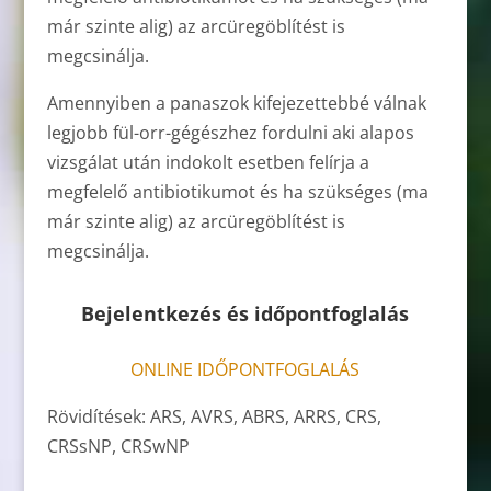
már szinte alig) az arcüregöblítést is
megcsinálja.
Amennyiben a panaszok kifejezettebbé válnak
legjobb fül-orr-gégészhez fordulni aki alapos
vizsgálat után indokolt esetben felírja a
megfelelő antibiotikumot és ha szükséges (ma
már szinte alig) az arcüregöblítést is
megcsinálja.
Bejelentkezés és időpontfoglalás
ONLINE IDŐPONTFOGLALÁS
Rövidítések: ARS, AVRS, ABRS, ARRS, CRS,
CRSsNP, CRSwNP