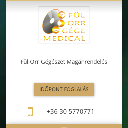
Fül-Orr-Gégészet Magánrendelés
IDŐPONT FOGLALÁS
+36 30 5770771
