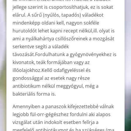
jellege szerint is csoportosíthatjuk, ez is sokat
elárul. A sűrű (nyúlós, tapadós) váladékot
mindenképp oldani kell, nagyon sokféle
hurutoldót lehet kapni recept nélkül,ill. olyat is
ami a nyálkahártya csillószőreinek a mozgását
serkentve segíti a váladék
távozását.Fordulhatunk a gyógynövényekhez is
kivonatok, teák formájában vagy az
illóolajokhoz.Kellő odafigyeléssel és
gondossággal az esetek nagy része
antibiotikum nélkül meggyógyul, még a
bakteriális forma is.
Amennyiben a panaszok kifejezettebbé válnak
legjobb fül-orr-gégészhez fordulni aki alapos
vizsgálat után indokolt esetben felírja a
megfelelő antibiotikumot és ha szükséges (ma