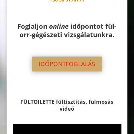
Foglaljon
online
időpontot fül-
orr-gégészeti vizsgálatunkra.
IDŐPONTFOGLALÁS
FÜLTOILETTE fültisztítás, fülmosás
videó