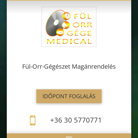
Fül-Orr-Gégészet Magánrendelés
IDŐPONT FOGLALÁS
+36 30 5770771
