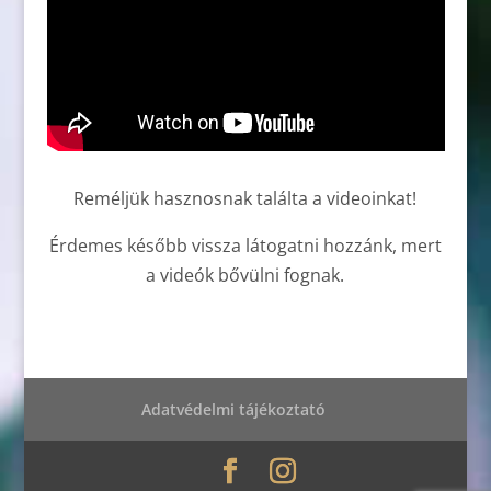
Reméljük hasznosnak találta a videoinkat!
Érdemes később vissza látogatni hozzánk, mert
a videók bővülni fognak.
Adatvédelmi tájékoztató