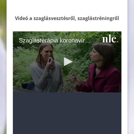
Videó a szaglásvesztésről, szaglástréningről