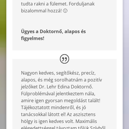
tudta rakni a fülemet. Forduljanak
bizalommal hozzá! 🙂
Ügyes a Doktornő, alapos és
figyelmes!
Nagyon kedves, segítőkész, precíz,
alapos, és még sorolhatnám a pozitív
jelzőket Dr. Lehr Edina Doktornő.
Fülproblémával jelentkeztem nála,
amire igen gyorsan megoldást talált!
Tájékoztatott mindenről, és jó
tanácsokkal látott el! Az aszisztens
hölgy is igen kedves volt. Maximális
elégedettséggel távoztam tőlük.Szívből