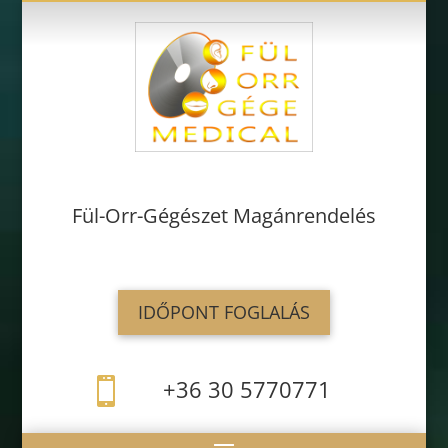
Fül-Orr-Gégészet Magánrendelés
IDŐPONT FOGLALÁS
+36 30 5770771
