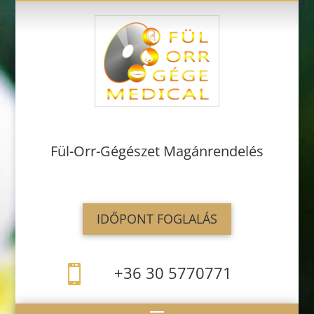
Fül-Orr-Gégészet Magánrendelés
IDŐPONT FOGLALÁS
+36 30 5770771
