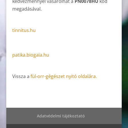
kedvezménnyel vásárolhat a
PN0078HU
kód
megadásával.
tinnitus.hu
patika.biogaia.hu
Vissza a
fül-orr-gégészet nyitó oldalára.
Adatvédelmi tájékoztató